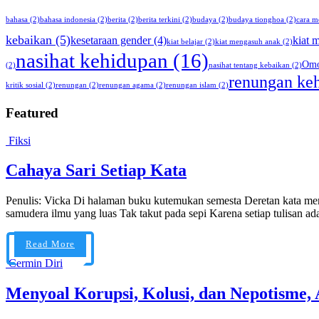
bahasa
(2)
bahasa indonesia
(2)
berita
(2)
berita terkini
(2)
budaya
(2)
budaya tionghoa
(2)
cara m
kebaikan
(5)
kesetaraan gender
(4)
kiat 
kiat belajar
(2)
kiat mengasuh anak
(2)
nasihat kehidupan
(16)
Omo
(2)
nasihat tentang kebaikan
(2)
renungan ke
kritik sosial
(2)
renungan
(2)
renungan agama
(2)
renungan islam
(2)
Featured
Fiksi
Cahaya Sari Setiap Kata
Penulis: Vicka Di halaman buku kutemukan semesta Deretan kata memb
samudera ilmu yang luas Tak takut pada sepi Karena setiap tulisan ad
Read More
Cermin Diri
Menyoal Korupsi, Kolusi, dan Nepotisme