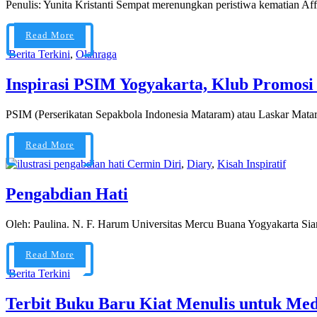
Penulis: Yunita Kristanti Sempat merenungkan peristiwa kematian A
Read More
Berita Terkini
,
Olahraga
Inspirasi PSIM Yogyakarta, Klub Promosi 
PSIM (Perserikatan Sepakbola Indonesia Mataram) atau Laskar Matar
Read More
Cermin Diri
,
Diary
,
Kisah Inspiratif
Pengabdian Hati
Oleh: Paulina. N. F. Harum Universitas Mercu Buana Yogyakarta Siang i
Read More
Berita Terkini
Terbit Buku Baru Kiat Menulis untuk Med