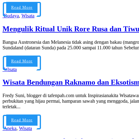
Read More
Budaya
,
Wisata
Mengulik Ritual Unik Rore Rusa dan Tiw
Bangsa Austronesia dan Melanesia tidak asing dengan bakau (mangro
Sundaland (dataran Sunda) pada 25.000 sampai 11.000 tahun Sebelu
Read More
Wisata
Wisata Bendungan Raknamo dan Eksotis
Fredy Suni, blogger di tafenpah.com untuk Inspirasianakita Wisata
perbukitan yang hijau permai, hamparan sawah yang menggoda, jal
terletak...
Read More
Aneka
,
Wisata