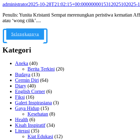
administrator
2025-10-28T21:02:15+00:000000001531202510
2025-
Penulis: Yunita Kristanti Sempat merenungkan peristiwa kematian Affa
atau ‘wong cilik’....
Selengkapnya
Kategori
Aneka
(40)
Berita Terkini
(20)
Budaya
(13)
Cermin Diri
(64)
Diary
(40)
English Corner
(6)
Fiksi
(16)
Galeri Inspirasiana
(3)
Gaya Hidup
(15)
Kesehatan
(8)
Health
(6)
Kisah Inspiratif
(34)
Literasi
(35)
Kiat Edukasi
(12)