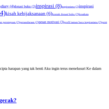
inspirasi
(8)
inspirasi
diary
(4)
donasi buku
(3)
)
inspirasiana
(2)
4)
kisah kebijaksanaan
(6)
kontak donasi buku
(2)
kosakata
pesan motivasi
(3)
an perempuan
(2)
persaudaraan
(2)
profil taman baca inspirasiana
(2)
puisi
cipta harapan yang tak henti Aku ingin terus menelusuri Ke dalam
gerak?