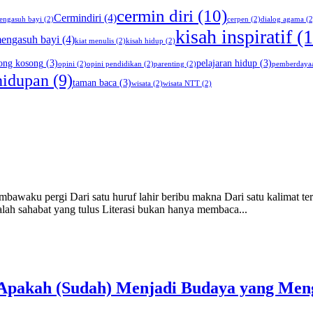
cermin diri
(10)
Cermindiri
(4)
engasuh bayi
(2)
cerpen
(2)
dialog agama
(2
kisah inspiratif
(1
mengasuh bayi
(4)
kiat menulis
(2)
kisah hidup
(2)
ng kosong
(3)
pelajaran hidup
(3)
opini
(2)
opini pendidikan
(2)
parenting
(2)
pemberdaya
hidupan
(9)
taman baca
(3)
wisata
(2)
wisata NTT
(2)
awaku pergi Dari satu huruf lahir beribu makna Dari satu kalimat ter
alah sahabat yang tulus Literasi bukan hanya membaca...
, Apakah (Sudah) Menjadi Budaya yang Men