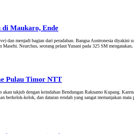
u di Maukaro, Ende
ve) dan menjadi bagian dari peradaban. Bangsa Austronesia diyakini 
m Masehi. Nearchus, seorang pelaut Yunani pada 325 SM mengatakan, 
me Pulau Timor NTT
wan akan takjub dengan keindahan Bendungan Raknamo Kupang. Karena s
anan berkelok-kelok, dan dataran rendah yang sangat memanjakan m