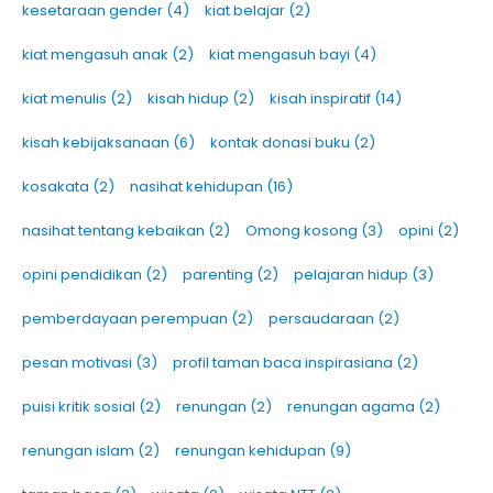
kesetaraan gender
(4)
kiat belajar
(2)
kiat mengasuh anak
(2)
kiat mengasuh bayi
(4)
kiat menulis
(2)
kisah hidup
(2)
kisah inspiratif
(14)
kisah kebijaksanaan
(6)
kontak donasi buku
(2)
kosakata
(2)
nasihat kehidupan
(16)
nasihat tentang kebaikan
(2)
Omong kosong
(3)
opini
(2)
opini pendidikan
(2)
parenting
(2)
pelajaran hidup
(3)
pemberdayaan perempuan
(2)
persaudaraan
(2)
pesan motivasi
(3)
profil taman baca inspirasiana
(2)
puisi kritik sosial
(2)
renungan
(2)
renungan agama
(2)
renungan islam
(2)
renungan kehidupan
(9)