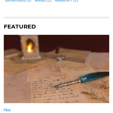
taman baca
(3)
wisata
(2)
wisata NTT
(2)
FEATURED
Fiksi