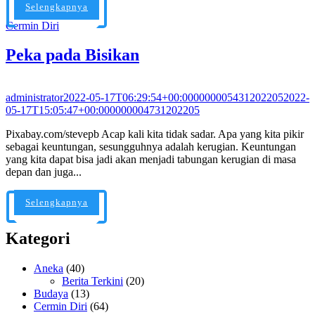
Selengkapnya
Cermin Diri
Peka pada Bisikan
administrator
2022-05-17T06:29:54+00:000000005431202205
2022-
05-17T15:05:47+00:000000004731202205
Pixabay.com/stevepb Acap kali kita tidak sadar. Apa yang kita pikir
sebagai keuntungan, sesungguhnya adalah kerugian. Keuntungan
yang kita dapat bisa jadi akan menjadi tabungan kerugian di masa
depan dan juga...
Selengkapnya
Kategori
Aneka
(40)
Berita Terkini
(20)
Budaya
(13)
Cermin Diri
(64)