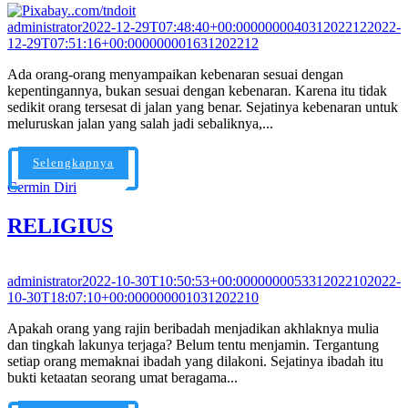
administrator
2022-12-29T07:48:40+00:000000004031202212
2022-
12-29T07:51:16+00:000000001631202212
Ada orang-orang menyampaikan kebenaran sesuai dengan
kepentingannya, bukan sesuai dengan kebenaran. Karena itu tidak
sedikit orang tersesat di jalan yang benar. Sejatinya kebenaran untuk
meluruskan jalan yang salah jadi sebaliknya,...
Selengkapnya
Cermin Diri
RELIGIUS
administrator
2022-10-30T10:50:53+00:000000005331202210
2022-
10-30T18:07:10+00:000000001031202210
Apakah orang yang rajin beribadah menjadikan akhlaknya mulia
dan tingkah lakunya terjaga? Belum tentu menjamin. Tergantung
setiap orang memaknai ibadah yang dilakoni. Sejatinya ibadah itu
bukti ketaatan seorang umat beragama...