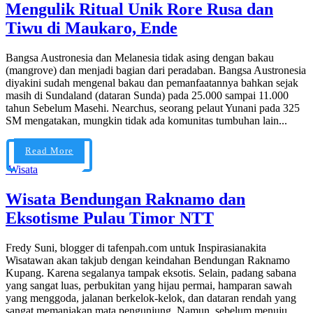
Mengulik Ritual Unik Rore Rusa dan
Tiwu di Maukaro, Ende
Bangsa Austronesia dan Melanesia tidak asing dengan bakau
(mangrove) dan menjadi bagian dari peradaban. Bangsa Austronesia
diyakini sudah mengenal bakau dan pemanfaatannya bahkan sejak
masih di Sundaland (dataran Sunda) pada 25.000 sampai 11.000
tahun Sebelum Masehi. Nearchus, seorang pelaut Yunani pada 325
SM mengatakan, mungkin tidak ada komunitas tumbuhan lain...
Read More
Wisata
Wisata Bendungan Raknamo dan
Eksotisme Pulau Timor NTT
Fredy Suni, blogger di tafenpah.com untuk Inspirasianakita
Wisatawan akan takjub dengan keindahan Bendungan Raknamo
Kupang. Karena segalanya tampak eksotis. Selain, padang sabana
yang sangat luas, perbukitan yang hijau permai, hamparan sawah
yang menggoda, jalanan berkelok-kelok, dan dataran rendah yang
sangat memanjakan mata pengunjung. Namun, sebelum menuju