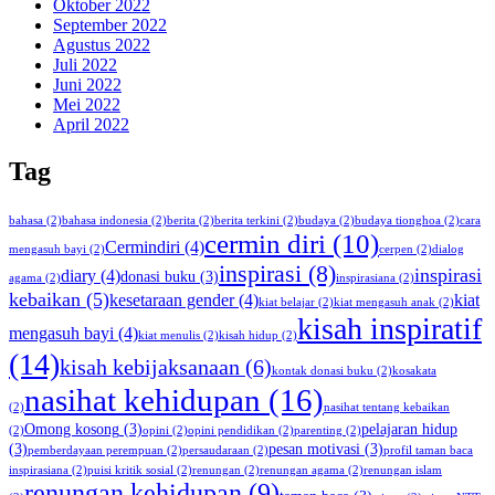
Oktober 2022
September 2022
Agustus 2022
Juli 2022
Juni 2022
Mei 2022
April 2022
Tag
bahasa
(2)
bahasa indonesia
(2)
berita
(2)
berita terkini
(2)
budaya
(2)
budaya tionghoa
(2)
cara
cermin diri
(10)
Cermindiri
(4)
mengasuh bayi
(2)
cerpen
(2)
dialog
inspirasi
(8)
inspirasi
diary
(4)
donasi buku
(3)
agama
(2)
inspirasiana
(2)
kebaikan
(5)
kesetaraan gender
(4)
kiat
kiat belajar
(2)
kiat mengasuh anak
(2)
kisah inspiratif
mengasuh bayi
(4)
kiat menulis
(2)
kisah hidup
(2)
(14)
kisah kebijaksanaan
(6)
kontak donasi buku
(2)
kosakata
nasihat kehidupan
(16)
(2)
nasihat tentang kebaikan
Omong kosong
(3)
pelajaran hidup
(2)
opini
(2)
opini pendidikan
(2)
parenting
(2)
(3)
pesan motivasi
(3)
pemberdayaan perempuan
(2)
persaudaraan
(2)
profil taman baca
inspirasiana
(2)
puisi kritik sosial
(2)
renungan
(2)
renungan agama
(2)
renungan islam
renungan kehidupan
(9)