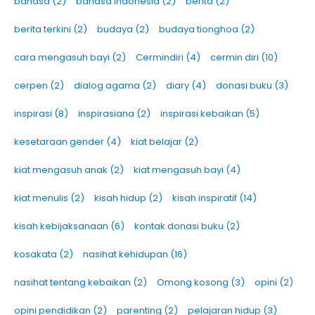
bahasa
(2)
bahasa indonesia
(2)
berita
(2)
berita terkini
(2)
budaya
(2)
budaya tionghoa
(2)
cara mengasuh bayi
(2)
Cermindiri
(4)
cermin diri
(10)
cerpen
(2)
dialog agama
(2)
diary
(4)
donasi buku
(3)
inspirasi
(8)
inspirasiana
(2)
inspirasi kebaikan
(5)
kesetaraan gender
(4)
kiat belajar
(2)
kiat mengasuh anak
(2)
kiat mengasuh bayi
(4)
kiat menulis
(2)
kisah hidup
(2)
kisah inspiratif
(14)
kisah kebijaksanaan
(6)
kontak donasi buku
(2)
kosakata
(2)
nasihat kehidupan
(16)
nasihat tentang kebaikan
(2)
Omong kosong
(3)
opini
(2)
opini pendidikan
(2)
parenting
(2)
pelajaran hidup
(3)