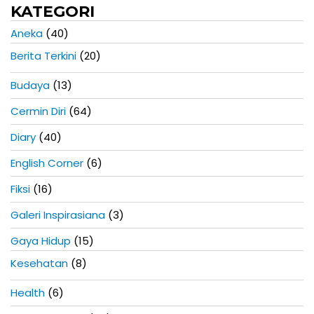
e
e
KATEGORI
i
a
Aneka
(40)
r
Berita Terkini
(20)
t
i
Budaya
(13)
k
e
Cermin Diri
(64)
l
Diary
(40)
English Corner
(6)
Fiksi
(16)
Galeri Inspirasiana
(3)
Gaya Hidup
(15)
Kesehatan
(8)
Health
(6)