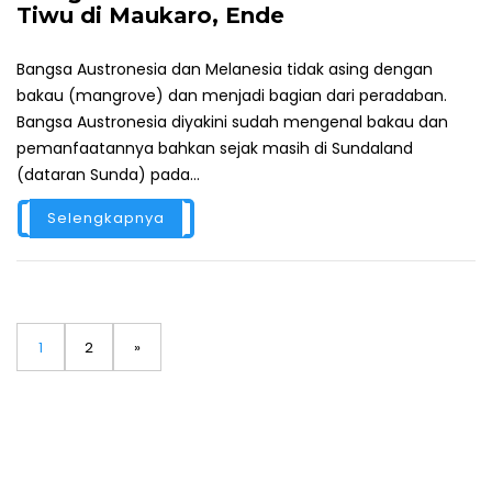
Tiwu di Maukaro, Ende
Bangsa Austronesia dan Melanesia tidak asing dengan
bakau (mangrove) dan menjadi bagian dari peradaban.
Bangsa Austronesia diyakini sudah mengenal bakau dan
pemanfaatannya bahkan sejak masih di Sundaland
(dataran Sunda) pada...
Selengkapnya
N
P
1
P
2
»
a
v
a
a
i
g
g
g
a
s