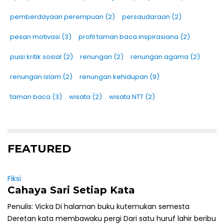
pemberdayaan perempuan
(2)
persaudaraan
(2)
pesan motivasi
(3)
profil taman baca inspirasiana
(2)
puisi kritik sosial
(2)
renungan
(2)
renungan agama
(2)
renungan islam
(2)
renungan kehidupan
(9)
taman baca
(3)
wisata
(2)
wisata NTT
(2)
FEATURED
Fiksi
Cahaya Sari Setiap Kata
Penulis: Vicka Di halaman buku kutemukan semesta
Deretan kata membawaku pergi Dari satu huruf lahir beribu