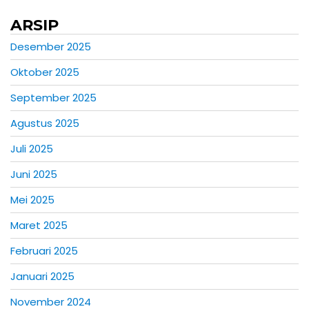
ARSIP
Desember 2025
Oktober 2025
September 2025
Agustus 2025
Juli 2025
Juni 2025
Mei 2025
Maret 2025
Februari 2025
Januari 2025
November 2024