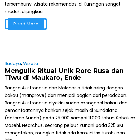
tersembunyi wisata rekomendasi di Kuningan sangat
mudah dijangkau....
Read More
Budaya
,
Wisata
Mengulik Ritual Unik Rore Rusa dan
Tiwu di Maukaro, Ende
Bangsa Austronesia dan Melanesia tidak asing dengan
bakau (mangrove) dan menjadi bagian dari peradaban.
Bangsa Austronesia diyakini sudah mengenal bakau dan
pemanfaatannya bahkan sejak masih di Sundaland
(dataran Sunda) pada 25.000 sampai 11.000 tahun Sebelum
Masehi. Nearchus, seorang pelaut Yunani pada 325 SM
mengatakan, mungkin tidak ada komunitas tumbuhan