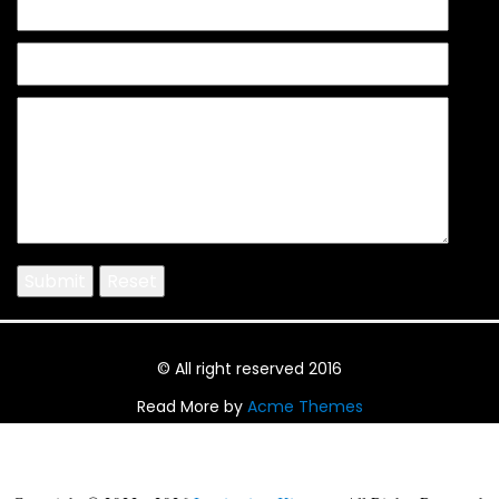
© All right reserved 2016
Read More by
Acme Themes