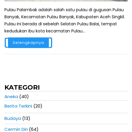
Pulau Palambak adalah salah satu pulau di gugusan Pulau
Banyak, Kecamatan Pulau Banyak, Kabupaten Aceh Singkil.
Pulau ini berada di sebelah Selatan Pulau Balai, tempat
kedudukan ibu kota kecamatan Pulau...
Selengkapnya
KATEGORI
Aneka
(40)
Berita Terkini
(20)
Budaya
(13)
Cermin Diri
(64)