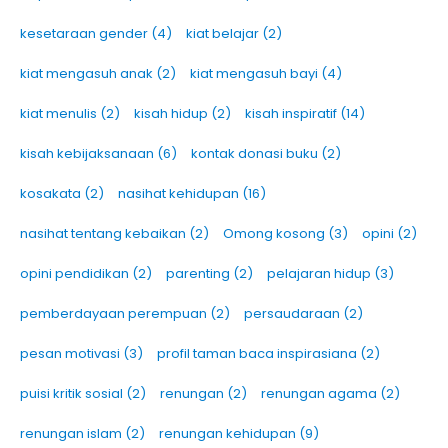
kesetaraan gender
(4)
kiat belajar
(2)
kiat mengasuh anak
(2)
kiat mengasuh bayi
(4)
kiat menulis
(2)
kisah hidup
(2)
kisah inspiratif
(14)
kisah kebijaksanaan
(6)
kontak donasi buku
(2)
kosakata
(2)
nasihat kehidupan
(16)
nasihat tentang kebaikan
(2)
Omong kosong
(3)
opini
(2)
opini pendidikan
(2)
parenting
(2)
pelajaran hidup
(3)
pemberdayaan perempuan
(2)
persaudaraan
(2)
pesan motivasi
(3)
profil taman baca inspirasiana
(2)
puisi kritik sosial
(2)
renungan
(2)
renungan agama
(2)
renungan islam
(2)
renungan kehidupan
(9)