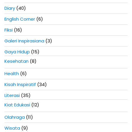
Diary
(40)
English Corner
(6)
Fiksi
(16)
Galeri Inspirasiana
(3)
Gaya Hidup
(15)
Kesehatan
(8)
Health
(6)
Kisah Inspiratif
(34)
Literasi
(35)
Kiat Edukasi
(12)
Olahraga
(11)
Wisata
(9)