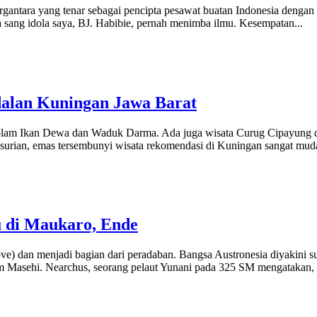
irgantara yang tenar sebagai pencipta pesawat buatan Indonesia dengan
a sang idola saya, BJ. Habibie, pernah menimba ilmu. Kesempatan...
dalan Kuningan Jawa Barat
am Ikan Dewa dan Waduk Darma. Ada juga wisata Curug Cipayung dan 
urian, emas tersembunyi wisata rekomendasi di Kuningan sangat muda
u di Maukaro, Ende
ve) dan menjadi bagian dari peradaban. Bangsa Austronesia diyakini 
m Masehi. Nearchus, seorang pelaut Yunani pada 325 SM mengatakan, 