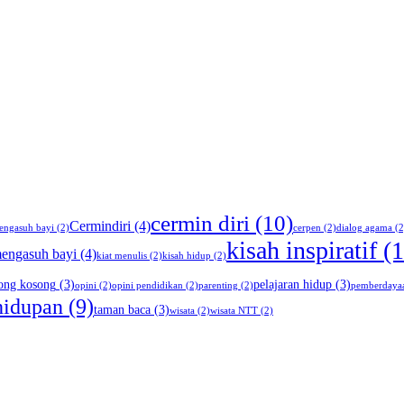
cermin diri
(10)
Cermindiri
(4)
engasuh bayi
(2)
cerpen
(2)
dialog agama
(2
kisah inspiratif
(1
mengasuh bayi
(4)
kiat menulis
(2)
kisah hidup
(2)
ng kosong
(3)
pelajaran hidup
(3)
opini
(2)
opini pendidikan
(2)
parenting
(2)
pemberdaya
hidupan
(9)
taman baca
(3)
wisata
(2)
wisata NTT
(2)