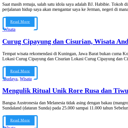
Saat masih remaja, salah satu idola saya adalah BJ. Habibie. Tokoh d
perjalanan hidup saya akan mengantar saya ke Jerman, negeri di man
Read More
Wisata
Curug Cipayung dan Cisurian, Wisata An
Tempat wisata rekomendasi di Kuningan, Jawa Barat bukan cuma Kol
Lokasi Curug Cipayung dan Cisurian Lokasi Curug Cipayung dan Cis
Read More
Budaya
,
Wisata
Mengulik Ritual Unik Rore Rusa dan Tiw
Bangsa Austronesia dan Melanesia tidak asing dengan bakau (mangro
Sundaland (dataran Sunda) pada 25.000 sampai 11.000 tahun Sebelu
Read More
Wisata