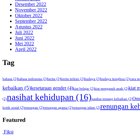
Desember 2022
November 2022
Oktober 2022
September 2022
Agustus 2022
Juli 2022
Juni 2022
Mei 2022
April 2022
Tag
bahasa
(2)
bahasa indonesia
(2)
berita
(2)
berita terkini
(2)
budaya
(2)
budaya tionghoa
(2)
cara m
kebaikan
(5)
kesetaraan gender
(4)
kiat 
kiat belajar
(2)
kiat mengasuh anak
(2)
nasihat kehidupan
(16)
Omo
(2)
nasihat tentang kebaikan
(2)
renungan ke
kritik sosial
(2)
renungan
(2)
renungan agama
(2)
renungan islam
(2)
Featured
Fiksi