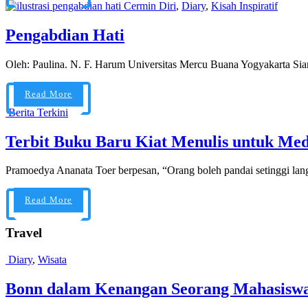
Cermin Diri
,
Diary
,
Kisah Inspiratif
Pengabdian Hati
Oleh: Paulina. N. F. Harum Universitas Mercu Buana Yogyakarta Siang i
Read More
Berita Terkini
Terbit Buku Baru Kiat Menulis untuk Med
Pramoedya Ananata Toer berpesan, “Orang boleh pandai setinggi langit
Read More
Travel
Diary
,
Wisata
Bonn dalam Kenangan Seorang Mahasiswa