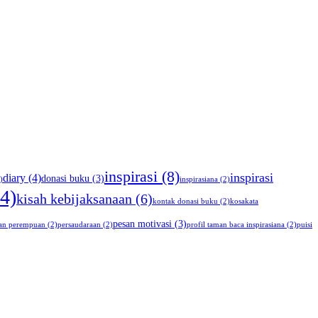
inspirasi
(8)
inspirasi
diary
(4)
donasi buku
(3)
)
inspirasiana
(2)
4)
kisah kebijaksanaan
(6)
kontak donasi buku
(2)
kosakata
pesan motivasi
(3)
an perempuan
(2)
persaudaraan
(2)
profil taman baca inspirasiana
(2)
puisi