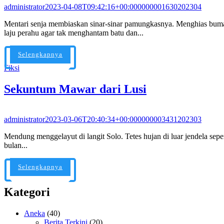
administrator
2023-04-08T09:42:16+00:000000001630202304
Mentari senja membiaskan sinar-sinar pamungkasnya. Menghias bum
laju perahu agar tak menghantam batu dan...
Selengkapnya
Fiksi
Sekuntum Mawar dari Lusi
administrator
2023-03-06T20:40:34+00:000000003431202303
Mendung menggelayut di langit Solo. Tetes hujan di luar jendela sepe
bulan...
Selengkapnya
Kategori
Aneka
(40)
Berita Terkini
(20)