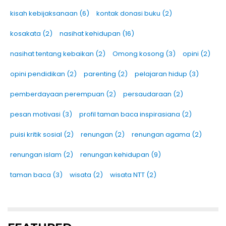
kisah kebijaksanaan
(6)
kontak donasi buku
(2)
kosakata
(2)
nasihat kehidupan
(16)
nasihat tentang kebaikan
(2)
Omong kosong
(3)
opini
(2)
opini pendidikan
(2)
parenting
(2)
pelajaran hidup
(3)
pemberdayaan perempuan
(2)
persaudaraan
(2)
pesan motivasi
(3)
profil taman baca inspirasiana
(2)
puisi kritik sosial
(2)
renungan
(2)
renungan agama
(2)
renungan islam
(2)
renungan kehidupan
(9)
taman baca
(3)
wisata
(2)
wisata NTT
(2)