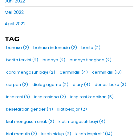
Juni 2022
Mei 2022
April 2022
TAG
bahasa
(2)
bahasa indonesia
(2)
berita
(2)
berita terkini
(2)
budaya
(2)
budaya tionghoa
(2)
cara mengasuh bayi
(2)
Cermindiri
(4)
cermin diri
(10)
cerpen
(2)
dialog agama
(2)
diary
(4)
donasi buku
(3)
inspirasi
(8)
inspirasiana
(2)
inspirasi kebaikan
(5)
kesetaraan gender
(4)
kiat belajar
(2)
kiat mengasuh anak
(2)
kiat mengasuh bayi
(4)
kiat menulis
(2)
kisah hidup
(2)
kisah inspiratif
(14)