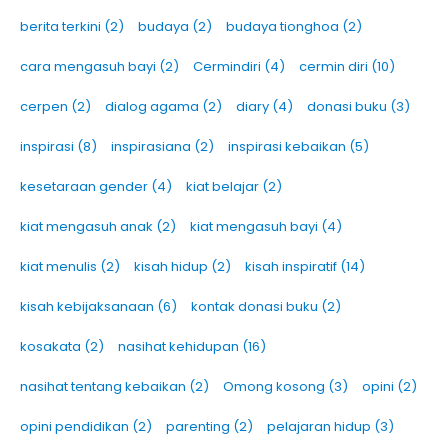
berita terkini
(2)
budaya
(2)
budaya tionghoa
(2)
cara mengasuh bayi
(2)
Cermindiri
(4)
cermin diri
(10)
cerpen
(2)
dialog agama
(2)
diary
(4)
donasi buku
(3)
inspirasi
(8)
inspirasiana
(2)
inspirasi kebaikan
(5)
kesetaraan gender
(4)
kiat belajar
(2)
kiat mengasuh anak
(2)
kiat mengasuh bayi
(4)
kiat menulis
(2)
kisah hidup
(2)
kisah inspiratif
(14)
kisah kebijaksanaan
(6)
kontak donasi buku
(2)
kosakata
(2)
nasihat kehidupan
(16)
nasihat tentang kebaikan
(2)
Omong kosong
(3)
opini
(2)
opini pendidikan
(2)
parenting
(2)
pelajaran hidup
(3)