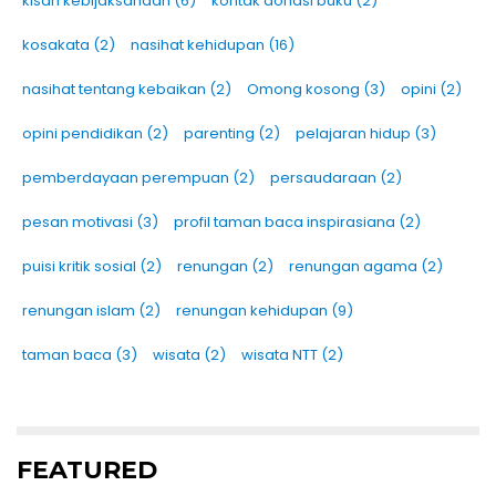
kisah kebijaksanaan
(6)
kontak donasi buku
(2)
kosakata
(2)
nasihat kehidupan
(16)
nasihat tentang kebaikan
(2)
Omong kosong
(3)
opini
(2)
opini pendidikan
(2)
parenting
(2)
pelajaran hidup
(3)
pemberdayaan perempuan
(2)
persaudaraan
(2)
pesan motivasi
(3)
profil taman baca inspirasiana
(2)
puisi kritik sosial
(2)
renungan
(2)
renungan agama
(2)
renungan islam
(2)
renungan kehidupan
(9)
taman baca
(3)
wisata
(2)
wisata NTT
(2)
FEATURED