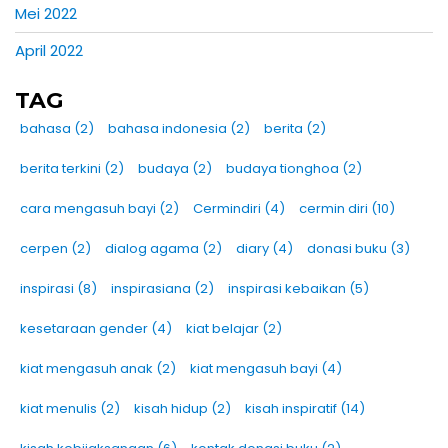
Mei 2022
April 2022
TAG
bahasa
(2)
bahasa indonesia
(2)
berita
(2)
berita terkini
(2)
budaya
(2)
budaya tionghoa
(2)
cara mengasuh bayi
(2)
Cermindiri
(4)
cermin diri
(10)
cerpen
(2)
dialog agama
(2)
diary
(4)
donasi buku
(3)
inspirasi
(8)
inspirasiana
(2)
inspirasi kebaikan
(5)
kesetaraan gender
(4)
kiat belajar
(2)
kiat mengasuh anak
(2)
kiat mengasuh bayi
(4)
kiat menulis
(2)
kisah hidup
(2)
kisah inspiratif
(14)