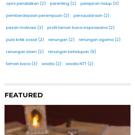
opini pendidikan
(2)
parenting
(2)
pelajaran hidup
(3)
pemberdayaan perempuan
(2)
persaudaraan
(2)
pesan motivasi
(3)
profil taman baca inspirasiana
(2)
puisi kritik sosial
(2)
renungan
(2)
renungan agama
(2)
renungan islam
(2)
renungan kehidupan
(9)
taman baca
(3)
wisata
(2)
wisata NTT
(2)
FEATURED