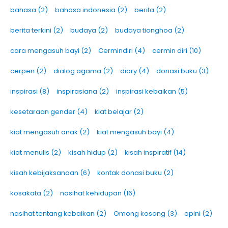
bahasa
(2)
bahasa indonesia
(2)
berita
(2)
berita terkini
(2)
budaya
(2)
budaya tionghoa
(2)
cara mengasuh bayi
(2)
Cermindiri
(4)
cermin diri
(10)
cerpen
(2)
dialog agama
(2)
diary
(4)
donasi buku
(3)
inspirasi
(8)
inspirasiana
(2)
inspirasi kebaikan
(5)
kesetaraan gender
(4)
kiat belajar
(2)
kiat mengasuh anak
(2)
kiat mengasuh bayi
(4)
kiat menulis
(2)
kisah hidup
(2)
kisah inspiratif
(14)
kisah kebijaksanaan
(6)
kontak donasi buku
(2)
kosakata
(2)
nasihat kehidupan
(16)
nasihat tentang kebaikan
(2)
Omong kosong
(3)
opini
(2)