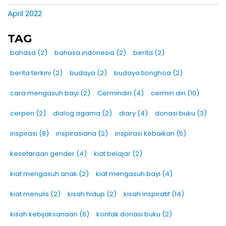
April 2022
TAG
bahasa
(2)
bahasa indonesia
(2)
berita
(2)
berita terkini
(2)
budaya
(2)
budaya tionghoa
(2)
cara mengasuh bayi
(2)
Cermindiri
(4)
cermin diri
(10)
cerpen
(2)
dialog agama
(2)
diary
(4)
donasi buku
(3)
inspirasi
(8)
inspirasiana
(2)
inspirasi kebaikan
(5)
kesetaraan gender
(4)
kiat belajar
(2)
kiat mengasuh anak
(2)
kiat mengasuh bayi
(4)
kiat menulis
(2)
kisah hidup
(2)
kisah inspiratif
(14)
kisah kebijaksanaan
(6)
kontak donasi buku
(2)