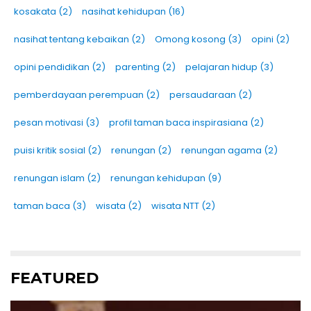
kosakata
(2)
nasihat kehidupan
(16)
nasihat tentang kebaikan
(2)
Omong kosong
(3)
opini
(2)
opini pendidikan
(2)
parenting
(2)
pelajaran hidup
(3)
pemberdayaan perempuan
(2)
persaudaraan
(2)
pesan motivasi
(3)
profil taman baca inspirasiana
(2)
puisi kritik sosial
(2)
renungan
(2)
renungan agama
(2)
renungan islam
(2)
renungan kehidupan
(9)
taman baca
(3)
wisata
(2)
wisata NTT
(2)
FEATURED