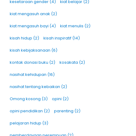
kesetaraan gender
(4)
kiat belajar
(2)
kiat mengasuh anak
(2)
kiat mengasuh bayi
(4)
kiat menulis
(2)
kisah hidup
(2)
kisah inspiratif
(14)
kisah kebijaksanaan
(6)
kontak donasi buku
(2)
kosakata
(2)
nasihat kehidupan
(16)
nasihat tentang kebaikan
(2)
Omong kosong
(3)
opini
(2)
opini pendidikan
(2)
parenting
(2)
pelajaran hidup
(3)
pemberdayaan perempuan
(2)