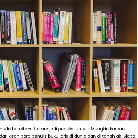
muda bercita-cita menjadi penulis sukses. Mungkin karena
ari kisah para penulis buku laris di dunia dan di tanah air. Siapa