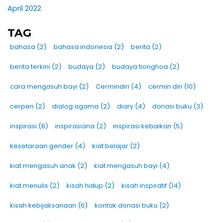
April 2022
TAG
bahasa
(2)
bahasa indonesia
(2)
berita
(2)
berita terkini
(2)
budaya
(2)
budaya tionghoa
(2)
cara mengasuh bayi
(2)
Cermindiri
(4)
cermin diri
(10)
cerpen
(2)
dialog agama
(2)
diary
(4)
donasi buku
(3)
inspirasi
(8)
inspirasiana
(2)
inspirasi kebaikan
(5)
kesetaraan gender
(4)
kiat belajar
(2)
kiat mengasuh anak
(2)
kiat mengasuh bayi
(4)
kiat menulis
(2)
kisah hidup
(2)
kisah inspiratif
(14)
kisah kebijaksanaan
(6)
kontak donasi buku
(2)