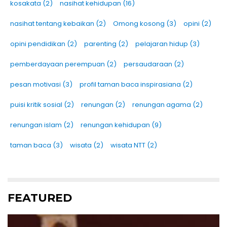
kosakata
(2)
nasihat kehidupan
(16)
nasihat tentang kebaikan
(2)
Omong kosong
(3)
opini
(2)
opini pendidikan
(2)
parenting
(2)
pelajaran hidup
(3)
pemberdayaan perempuan
(2)
persaudaraan
(2)
pesan motivasi
(3)
profil taman baca inspirasiana
(2)
puisi kritik sosial
(2)
renungan
(2)
renungan agama
(2)
renungan islam
(2)
renungan kehidupan
(9)
taman baca
(3)
wisata
(2)
wisata NTT
(2)
FEATURED