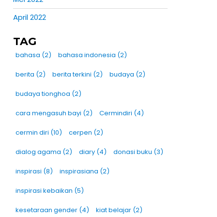
April 2022
TAG
bahasa
(2)
bahasa indonesia
(2)
berita
(2)
berita terkini
(2)
budaya
(2)
budaya tionghoa
(2)
cara mengasuh bayi
(2)
Cermindiri
(4)
cermin diri
(10)
cerpen
(2)
dialog agama
(2)
diary
(4)
donasi buku
(3)
inspirasi
(8)
inspirasiana
(2)
inspirasi kebaikan
(5)
kesetaraan gender
(4)
kiat belajar
(2)