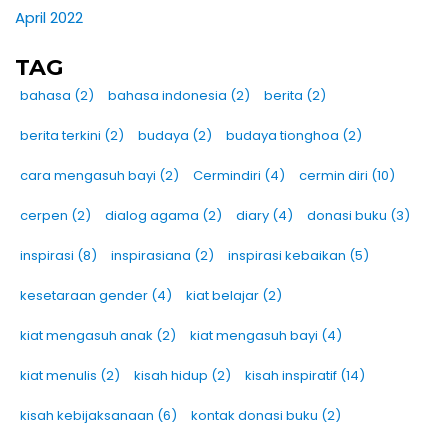
April 2022
TAG
bahasa
(2)
bahasa indonesia
(2)
berita
(2)
berita terkini
(2)
budaya
(2)
budaya tionghoa
(2)
cara mengasuh bayi
(2)
Cermindiri
(4)
cermin diri
(10)
cerpen
(2)
dialog agama
(2)
diary
(4)
donasi buku
(3)
inspirasi
(8)
inspirasiana
(2)
inspirasi kebaikan
(5)
kesetaraan gender
(4)
kiat belajar
(2)
kiat mengasuh anak
(2)
kiat mengasuh bayi
(4)
kiat menulis
(2)
kisah hidup
(2)
kisah inspiratif
(14)
kisah kebijaksanaan
(6)
kontak donasi buku
(2)