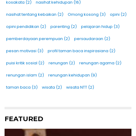
kosakata
(2)
nasihat kehidupan
(16)
nasihat tentang kebaikan
(2)
Omong kosong
(3)
opini
(2)
opini pendidikan
(2)
parenting
(2)
pelajaran hidup
(3)
pemberdayaan perempuan
(2)
persaudaraan
(2)
pesan motivasi
(3)
profil taman baca inspirasiana
(2)
puisi kritik sosial
(2)
renungan
(2)
renungan agama
(2)
renungan islam
(2)
renungan kehidupan
(9)
taman baca
(3)
wisata
(2)
wisata NTT
(2)
FEATURED