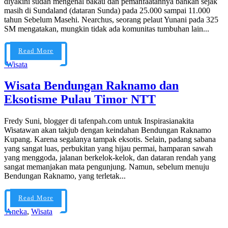
diyakini sudah mengenal bakau dan pemanfaatannya bahkan sejak
masih di Sundaland (dataran Sunda) pada 25.000 sampai 11.000
tahun Sebelum Masehi. Nearchus, seorang pelaut Yunani pada 325
SM mengatakan, mungkin tidak ada komunitas tumbuhan lain...
Read More
Wisata
Wisata Bendungan Raknamo dan
Eksotisme Pulau Timor NTT
Fredy Suni, blogger di tafenpah.com untuk Inspirasianakita
Wisatawan akan takjub dengan keindahan Bendungan Raknamo
Kupang. Karena segalanya tampak eksotis. Selain, padang sabana
yang sangat luas, perbukitan yang hijau permai, hamparan sawah
yang menggoda, jalanan berkelok-kelok, dan dataran rendah yang
sangat memanjakan mata pengunjung. Namun, sebelum menuju
Bendungan Raknamo, yang terletak...
Read More
Aneka
,
Wisata