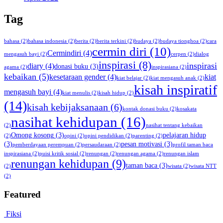
Tag
bahasa
(2)
bahasa indonesia
(2)
berita
(2)
berita terkini
(2)
budaya
(2)
budaya tionghoa
(2)
cara
cermin diri
(10)
Cermindiri
(4)
mengasuh bayi
(2)
cerpen
(2)
dialog
inspirasi
(8)
inspirasi
diary
(4)
donasi buku
(3)
agama
(2)
inspirasiana
(2)
kebaikan
(5)
kesetaraan gender
(4)
kiat
kiat belajar
(2)
kiat mengasuh anak
(2)
kisah inspiratif
mengasuh bayi
(4)
kiat menulis
(2)
kisah hidup
(2)
(14)
kisah kebijaksanaan
(6)
kontak donasi buku
(2)
kosakata
nasihat kehidupan
(16)
(2)
nasihat tentang kebaikan
Omong kosong
(3)
pelajaran hidup
(2)
opini
(2)
opini pendidikan
(2)
parenting
(2)
(3)
pesan motivasi
(3)
pemberdayaan perempuan
(2)
persaudaraan
(2)
profil taman baca
inspirasiana
(2)
puisi kritik sosial
(2)
renungan
(2)
renungan agama
(2)
renungan islam
renungan kehidupan
(9)
taman baca
(3)
(2)
wisata
(2)
wisata NTT
(2)
Featured
Fiksi