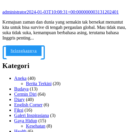
administrator
2024-01-03T10:08:31+00:000000003131202401
Kemajuan zaman dan dunia yang semakin tak bersekat menuntut
kita untuk bisa survive di tengah pergaulan global. Mau tidak mau,
suka tidak suka, kemampuan berbahasa asing, terutama bahasa
Inggris penting...
Selengkapnya
Kategori
Aneka
(40)
Berita Terkini
(20)
Budaya
(13)
Cermin Diri
(64)
Diary
(40)
English Corner
(6)
Fiksi
(16)
Galeri Inspirasiana
(3)
Gaya Hidup
(15)
Kesehatan
(8)
Health
(6)