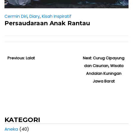
Cermin Diri
,
Diary
,
Kisah Inspiratif
Persaudaraan Anak Rantau
N
Previous:
P
Lalat
Next:
N
Curug Cipayung
a
r
dan Cisurian, Wisata
e
v
e
Andalan Kuningan
x
i
v
Jawa Barat
t
g
i
p
a
s
o
o
i
u
s
a
s
t
r
KATEGORI
p
:
t
o
i
Aneka
(40)