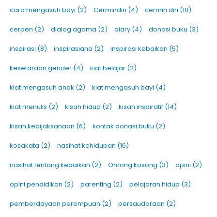
cara mengasuh bayi
(2)
Cermindiri
(4)
cermin diri
(10)
cerpen
(2)
dialog agama
(2)
diary
(4)
donasi buku
(3)
inspirasi
(8)
inspirasiana
(2)
inspirasi kebaikan
(5)
kesetaraan gender
(4)
kiat belajar
(2)
kiat mengasuh anak
(2)
kiat mengasuh bayi
(4)
kiat menulis
(2)
kisah hidup
(2)
kisah inspiratif
(14)
kisah kebijaksanaan
(6)
kontak donasi buku
(2)
kosakata
(2)
nasihat kehidupan
(16)
nasihat tentang kebaikan
(2)
Omong kosong
(3)
opini
(2)
opini pendidikan
(2)
parenting
(2)
pelajaran hidup
(3)
pemberdayaan perempuan
(2)
persaudaraan
(2)