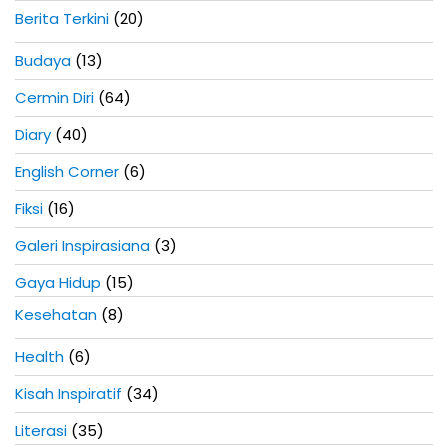
k
s
Berita Terkini
(20)
e
t
l
Budaya
(13)
:
Cermin Diri
(64)
Diary
(40)
English Corner
(6)
Fiksi
(16)
Galeri Inspirasiana
(3)
Gaya Hidup
(15)
Kesehatan
(8)
Health
(6)
Kisah Inspiratif
(34)
Literasi
(35)