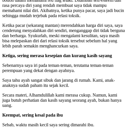
bodoh dalam memahami red flag lelaki. Ditambah self-esteem dan
rasa percaya diri yang rendah membuat saya tidak mampu
memahami nilai diri. Akibatnya, ketika punya pacar, saya jadi bucin
sehingga mudah terjebak pada relasi toksik.
Ketika pacar (sekarang mantan) merendahkan harga diri saya, saya
cenderung menyalahkan diri sendiri, menganggap diri tidak berguna
dan berharga. Syukurlah, meski mengalami kesulitan, saya masih
bisa melepaskan diri dari relasi toksik tersebut sebelum hal yang
lebih parah semakin menghancurkan saya.
Ketiga, sering merasa kesepian dan kurang kasih sayang
Sebenarnya saya iri pada teman-teman, terutama teman-teman
perempuan yang dekat dengan ayahnya.
Saya tahu ayah sangat sibuk dan jarang di rumah. Kami, anak-
anaknya sudah paham itu sejak kecil.
Secara materi, Alhamdulillah kami merasa cukup. Namun, kami
juga butuh perhatian dan kasih sayang seorang ayah, bukan hanya
uang.
Keempat, sering kesal pada ibu
Sebab, waktu masih kecil saya sering dimarahi ibu.