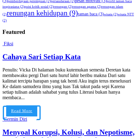
(3)
pesan motivasi
(3)
pemberdayaan perempuan
(2)
persaudaraan
(2)
profil taman baca
inspirasiana
(2)
puisi kritik sosial
(2)
renungan
(2)
renungan agama
(2)
renungan islam
renungan kehidupan
(9)
taman baca
(3)
(2)
wisata
(2)
wisata NTT
(2)
Featured
Fiksi
Cahaya Sari Setiap Kata
Penulis: Vicka Di halaman buku kutemukan semesta Deretan kata
membawaku pergi Dari satu huruf lahir beribu makna Dari satu
kalimat tercipta harapan yang tak henti Aku ingin terus menelusuri
Ke dalam samudera ilmu yang luas Tak takut pada sepi Karena
setiap tulisan adalah sahabat yang tulus Literasi bukan hanya
membaca...
Read More
Cermin Diri
Menyoal Korupsi, Kolusi, dan Nepotisme,