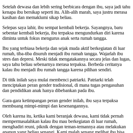
Setelah dewasa dan lebih sering berbicara dengan ibu, saya jadi tahu
kenapa ibu bersikap seperti itu. Alih-alih marah, saya justru merasa
kasihan dan memaklumi sikap beliau.
Selepas saya lahir, ibu sempat kembali bekerja. Sayangnya, baru
sebentar kembali bekerja, ibu terpaksa mengundurkan diri karena
diminta untuk fokus mengurus anak serta rumah tangga.
Ibu yang terbiasa bekerja dan sejak muda aktif berkegiatan di luar
rumah, tiba-tiba disuruh menjadi ibu rumah tangga. Wajarlah ibu
stres dan depresi. Meski tidak mengatakannya secara jelas dan lugas,
saya tahu beliau sebenarnya merasa terpaksa. Berbeda ceritanya
kalau ibu menjadi ibu rumah tangga karena pilihan sendiri.
Di titik inilah saya mulai membenci patriarki. Patriarki telah
menciptakan peran gender tradisional, di mana tugas pengasuhan
dan pendidikan anak hanya dibebankan pada ibu.
Gara-gara ketimpangan peran gender inilah, ibu saya terpaksa
membuang mimpi-mimpi dan kesenangannya.
Oleh karena itu, ketika kami beranjak dewasa, kami tidak pernah
mempermasalahkan kalau ibu mau berkegiatan di luar rumah,
menghadiri reuni, piknik dengan teman-temannya atau melakukan
apapun yang beliau senangi. Kami malah senang melihat ibu bisa