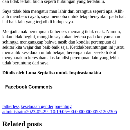
dan tidak terlalu bucin seperti hubungan yang terdahulu.
Saya tidak bisa mengatur mau lahir dari orangtua seperti apa. Alih-
alih membenci ayah, saya mencoba untuk tetap bersyukur pada hal-
hal baik lain yang terjadi di hidup saya.
Menjadi anak perempuan fatherless memang tidak enak. Namun,
kalau tidak begini, mungkin saya akan terlena pada kenyamanan
sehingga menganggap bahwa nasib dan kondisi perempuan di
sekitar kita wajar dan baik-baik saja. Ketidakberuntungan ini justru
memantik kesadaran untuk belajar, berempati dan sesekali ikut
menyuarakan keresahan atas kondisi perempuan lain yang lebih
tidak beruntung dari saya.
Ditulis oleh Luna Septalisa untuk Inspirasianakita
Facebook Comments
fatherless
kesetaraan gender
parenting
administrator
2023-05-29T10:19:05+00:000000000531202305
Related posts