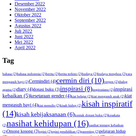
Desember 2022
November 2022
Oktober 2022
September 2022
Agustus 2022
Juli 2022
Juni 2022
Mei 2022
April 2022
Tag
bahasa
(2)
bahasa indonesia
(2)
berita
(2)
berita terkini
(2)
budaya
(2)
budaya tionghoa
(2)
cara
cermin diri
(10)
Cermindiri
(4)
mengasuh bayi
(2)
cerpen
(2)
dialog
inspirasi
(8)
inspirasi
diary
(4)
donasi buku
(3)
agama
(2)
inspirasiana
(2)
kebaikan
(5)
kesetaraan gender
(4)
kiat
kiat belajar
(2)
kiat mengasuh anak
(2)
kisah inspiratif
mengasuh bayi
(4)
kiat menulis
(2)
kisah hidup
(2)
(14)
kisah kebijaksanaan
(6)
kontak donasi buku
(2)
kosakata
nasihat kehidupan
(16)
(2)
nasihat tentang kebaikan
Omong kosong
(3)
pelajaran hidup
(2)
opini
(2)
opini pendidikan
(2)
parenting
(2)