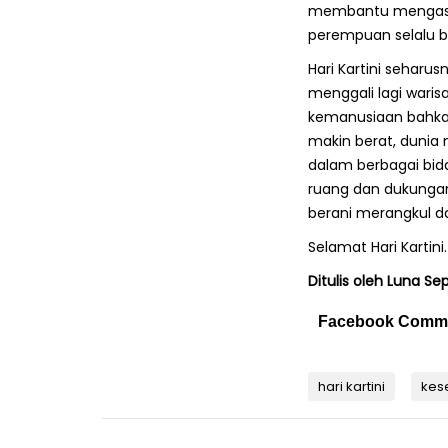
membantu mengasuh 
perempuan selalu 
Hari Kartini seharus
menggali lagi waris
kemanusiaan bahkan
makin berat, dunia
dalam berbagai bida
ruang dan dukungan
berani merangkul d
Selamat Hari Kartini.
Ditulis oleh Luna Se
Facebook Comm
hari kartini
kes