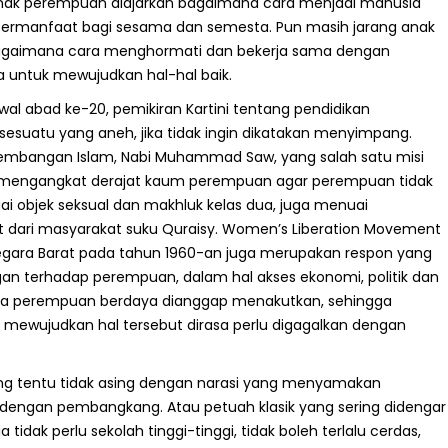
anak perempuan diajarkan bagaimana cara menjadi manusia
ermanfaat bagi sesama dan semesta. Pun masih jarang anak
n bagaimana cara menghormati dan bekerja sama dengan
untuk mewujudkan hal-hal baik.
wal abad ke-20, pemikiran Kartini tentang pendidikan
esuatu yang aneh, jika tidak ingin dikatakan menyimpang.
embangan Islam, Nabi Muhammad Saw, yang salah satu misi
mengangkat derajat kaum perempuan agar perempuan tidak
ai objek seksual dan makhluk kelas dua, juga menuai
 dari masyarakat suku Quraisy. Women’s Liberation Movement
gara Barat pada tahun 1960-an juga merupakan respon yang
gan terhadap perempuan, dalam hal akses ekonomi, politik dan
apa perempuan berdaya dianggap menakutkan, sehingga
mewujudkan hal tersebut dirasa perlu digagalkan dengan
ng tentu tidak asing dengan narasi yang menyamakan
engan pembangkang. Atau petuah klasik yang sering didengar
idak perlu sekolah tinggi-tinggi, tidak boleh terlalu cerdas,