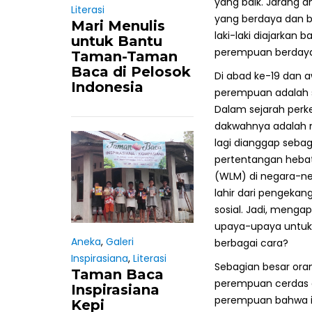
yang baik. Jarang 
Literasi
yang berdaya dan b
Mari Menulis
laki-laki diajarka
untuk Bantu
perempuan berdaya 
Taman-Taman
Baca di Pelosok
Di abad ke-19 dan a
Indonesia
perempuan adalah s
Dalam sejarah perk
dakwahnya adalah 
lagi dianggap sebag
pertentangan hebat
(WLM) di negara-ne
lahir dari pengekan
sosial. Jadi, meng
upaya-upaya untuk 
Aneka
,
Galeri
berbagai cara?
Inspirasiana
,
Literasi
Sebagian besar ora
Taman Baca
perempuan cerdas d
Inspirasiana
perempuan bahwa ia t
Kepi