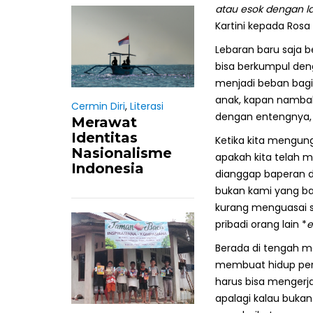
atau esok dengan la
Kartini kepada Ros
Lebaran baru saja 
bisa berkumpul deng
menjadi beban bagi
anak, kapan nambah
Cermin Diri
,
Literasi
dengan entengnya, 
Merawat
Identitas
Ketika kita mengun
Nasionalisme
apakah kita telah 
Indonesia
dianggap baperan d
bukan kami yang ba
kurang menguasai s
pribadi orang lain *
e
Berada di tengah ma
membuat hidup pere
harus bisa mengerja
apalagi kalau bukan