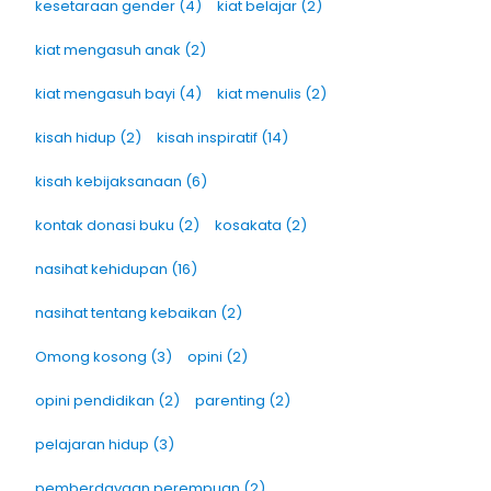
kesetaraan gender
(4)
kiat belajar
(2)
kiat mengasuh anak
(2)
kiat mengasuh bayi
(4)
kiat menulis
(2)
kisah hidup
(2)
kisah inspiratif
(14)
kisah kebijaksanaan
(6)
kontak donasi buku
(2)
kosakata
(2)
nasihat kehidupan
(16)
nasihat tentang kebaikan
(2)
Omong kosong
(3)
opini
(2)
opini pendidikan
(2)
parenting
(2)
pelajaran hidup
(3)
pemberdayaan perempuan
(2)