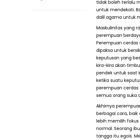
tidak boleh terlalu 
untuk mendekati. 
dalil agama untuk 
Maskulinitas yang 
perempuan berdaya
Perempuan cerdas da
dipaksa untuk bersi
keputusan yang bes
kira-kira akan timb
pendek untuk saat i
ketika suatu keputu
perempuan cerdas d
semua orang suka dik
Akhirnya perempuan
berbagai cara, bai
lebih memilih fokus
normal. Seorang ib
tangga itu egois. M