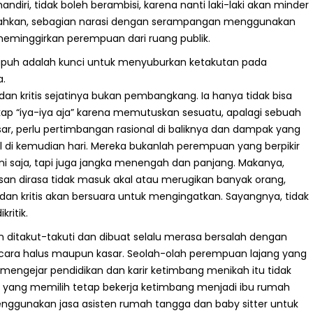
mandiri, tidak boleh berambisi, karena nanti laki-laki akan minder
Bahkan, sebagian narasi dengan serampangan menggunakan
meminggirkan perempuan dari ruang publik.
rapuh adalah kunci untuk menyuburkan ketakutan pada
.
n kritis sejatinya bukan pembangkang. Ia hanya tidak bisa
kap “iya-iya aja” karena memutuskan sesuatu, apalagi sebuah
ar, perlu pertimbangan rasional di baliknya dan dampak yang
ul di kemudian hari. Mereka bukanlah perempuan yang berpikir
ni saja, tapi juga jangka menengah dan panjang. Makanya,
san dirasa tidak masuk akal atau merugikan banyak orang,
an kritis akan bersuara untuk mengingatkan. Sayangnya, tidak
ritik.
 ditakut-takuti dan dibuat selalu merasa bersalah dengan
k cara halus maupun kasar. Seolah-olah perempuan lajang yang
 mengejar pendidikan dan karir ketimbang menikah itu tidak
u yang memilih tetap bekerja ketimbang menjadi ibu rumah
enggunakan jasa asisten rumah tangga dan baby sitter untuk