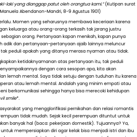
ki-laki yang dianggap patut oleh orangtua kami.”
(Kutipan surat
a Manuela Abendanon-Mandri, 8-9 Agustus 1901)
berlalu. Momen yang seharusnya membawa keceriaan karena
an keluarga atau orang-orang terkasih tak jarang justru
 sebagian orang. Pertanyaan kapan menikah, kapan punya
 adik dan pertanyaan-pertanyaan ajaib lainnya meluncur
tak peduli apakah yang ditanya merasa nyaman atau tidak.
gkapkan ketidaknyamanan atas pertanyaan itu, tak peduli
menyampaikannya dengan cara sesopan apa, kita akan
an lemah mental. Saya tidak setuju dengan tuduhan itu karena
peran atau lemah mental. Andalah yang minim empati atau
eni berkomunikasi sehingga hanya bisa merecoki kehidupan
vil smile
*.
syarakat yang mengglorifikasi pernikahan dan relasi romantis
mpuan tidak mudah. Sejak kecil perempuan dituntut untuk
kan banyak hal (baca: pekerjaan domestik). Tujuannya? Ya,
 untuk mempersiapkan diri agar kelak bisa menjadi istri dan ibu