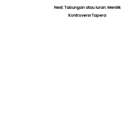
Next:
N
Tabungan atau Iuran: Menilik
e
Kontroversi Tapera
x
t
p
o
s
t
: