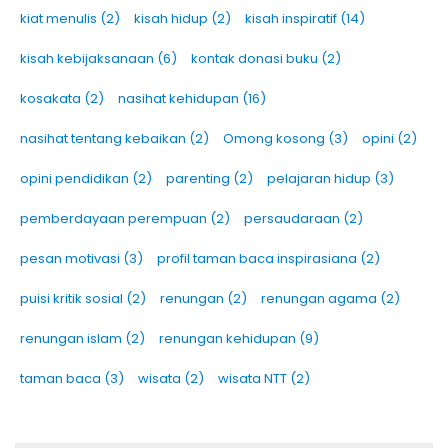
kiat menulis
(2)
kisah hidup
(2)
kisah inspiratif
(14)
kisah kebijaksanaan
(6)
kontak donasi buku
(2)
kosakata
(2)
nasihat kehidupan
(16)
nasihat tentang kebaikan
(2)
Omong kosong
(3)
opini
(2)
opini pendidikan
(2)
parenting
(2)
pelajaran hidup
(3)
pemberdayaan perempuan
(2)
persaudaraan
(2)
pesan motivasi
(3)
profil taman baca inspirasiana
(2)
puisi kritik sosial
(2)
renungan
(2)
renungan agama
(2)
renungan islam
(2)
renungan kehidupan
(9)
taman baca
(3)
wisata
(2)
wisata NTT
(2)