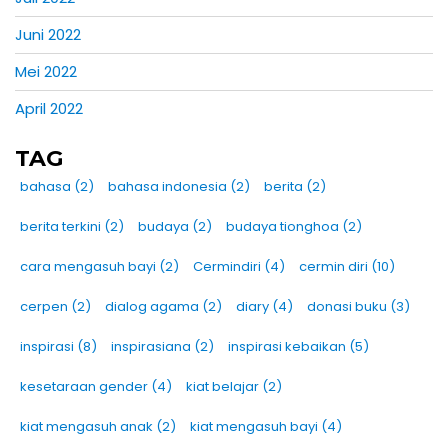
Juni 2022
Mei 2022
April 2022
TAG
bahasa
(2)
bahasa indonesia
(2)
berita
(2)
berita terkini
(2)
budaya
(2)
budaya tionghoa
(2)
cara mengasuh bayi
(2)
Cermindiri
(4)
cermin diri
(10)
cerpen
(2)
dialog agama
(2)
diary
(4)
donasi buku
(3)
inspirasi
(8)
inspirasiana
(2)
inspirasi kebaikan
(5)
kesetaraan gender
(4)
kiat belajar
(2)
kiat mengasuh anak
(2)
kiat mengasuh bayi
(4)