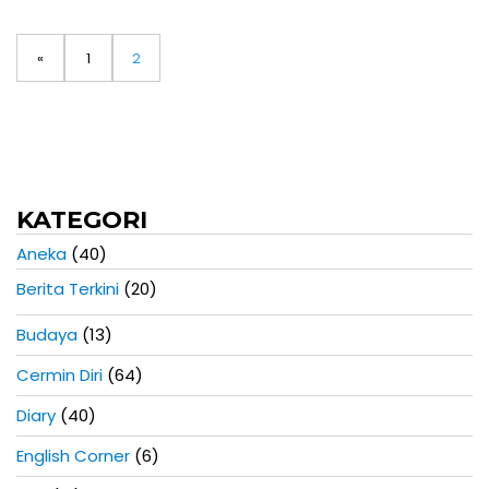
N
«
P
1
P
2
a
v
a
a
i
g
g
g
a
s
e
e
KATEGORI
i
a
Aneka
(40)
r
Berita Terkini
(20)
t
i
Budaya
(13)
k
e
Cermin Diri
(64)
l
Diary
(40)
English Corner
(6)